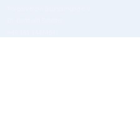
Förderverein Baunormung e.V.
Dr. Berthold Schäfer
+49 151 14474641
info@foerdervereinbaunormung.de
Reinhardtstr. 14
10117 Berlin
Name
*
Nachricht